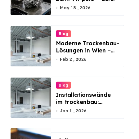
schlüssel zu einer
May 18 , 2026
reibungslosen fahrt
Blog
Moderne Trockenbau-
Lösungen in Wien –
Trends und
Feb 2 , 2026
Innovationen im
Innenausbau
Blog
Installationswände
im trockenbau:
schnelle integration
Jan 1 , 2026
von technik