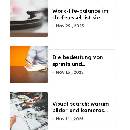
Work-life-balance im
chef-sessel: ist sie
möglich?
Nov 29 , 2025
Die bedeutung von
sprints und
retrospektiven im
Nov 15 , 2025
nicht-technischen
business
Visual search: warum
bilder und kameras
die suchmaschinen
Nov 11 , 2025
ablösen