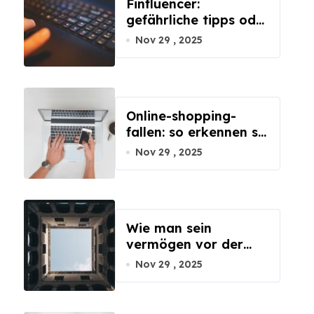
Finfluencer:
gefährliche tipps oder
wertvolle ratschläge?
Nov 29 , 2025
Online-shopping-
fallen: so erkennen sie
fake-shops sofort
Nov 29 , 2025
Wie man sein
vermögen vor der
inflation schützt
Nov 29 , 2025