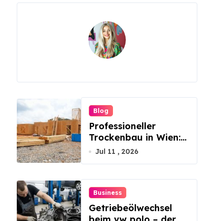
Blog
Professioneller
Trockenbau in Wien:
Innovative Konzepte
Jul 11 , 2026
für Ihren
Innenausbau
Business
Getriebeölwechsel
beim vw polo – der